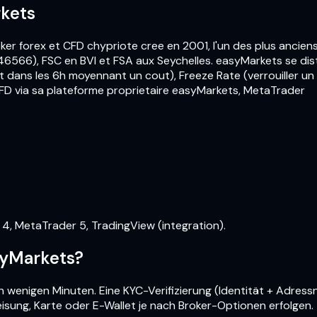
rkets
er forex et CFD chypriote cree en 2001, l'un des plus ancien
6566), FSC en BVI et FSA aux Seychelles. easyMarkets se dist
 dans les 6h moyennant un cout), Freeze Rate (verrouiller un p
FD via sa plateforme proprietaire easyMarkets, MetaTrader
, MetaTrader 5, TradingView (integration).
asyMarkets?
n wenigen Minuten. Eine KYC-Verifizierung (Identität + Adress
isung, Karte oder E-Wallet je nach Broker-Optionen erfolgen.