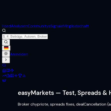
Feed
Analysen
Communitys
Signale
Mitgliedschaft
Anmelden
easyMarkets
— Test, Spreads &
Broker chypriote, spreads fixes, dealCancellation (