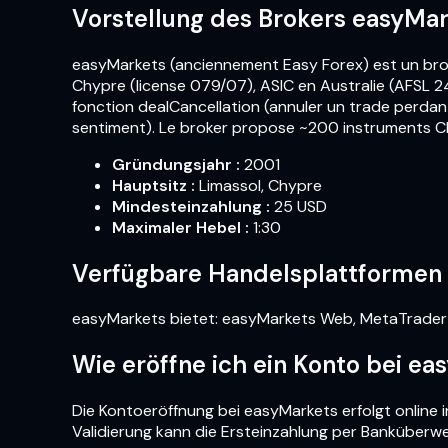
Vorstellung des Brokers easyMa
easyMarkets (anciennement Easy Forex) est un brok
Chypre (license 079/07), ASIC en Australie (AFSL 24
fonction dealCancellation (annuler un trade perdant
sentiment). Le broker propose ~200 instruments C
Gründungsjahr
:
2001
Hauptsitz
:
Limassol, Chypre
Mindesteinzahlung
:
25 USD
Maximaler Hebel
:
1:30
Verfügbare Handelsplattformen
easyMarkets bietet: easyMarkets Web, MetaTrader 4
Wie eröffne ich ein Konto bei e
Die Kontoeröffnung bei easyMarkets erfolgt online i
Validierung kann die Ersteinzahlung per Banküberwe