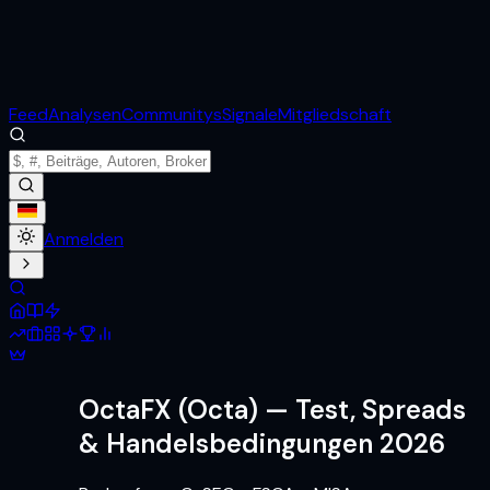
Feed
Analysen
Communitys
Signale
Mitgliedschaft
Anmelden
OctaFX (Octa)
— Test, Spreads
& Handelsbedingungen 2026