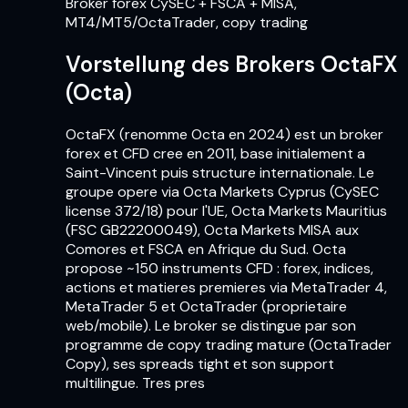
Broker forex CySEC + FSCA + MISA,
MT4/MT5/OctaTrader, copy trading
Vorstellung des Brokers OctaFX
(Octa)
OctaFX (renomme Octa en 2024) est un broker
forex et CFD cree en 2011, base initialement a
Saint-Vincent puis structure internationale. Le
groupe opere via Octa Markets Cyprus (CySEC
license 372/18) pour l'UE, Octa Markets Mauritius
(FSC GB22200049), Octa Markets MISA aux
Comores et FSCA en Afrique du Sud. Octa
propose ~150 instruments CFD : forex, indices,
actions et matieres premieres via MetaTrader 4,
MetaTrader 5 et OctaTrader (proprietaire
web/mobile). Le broker se distingue par son
programme de copy trading mature (OctaTrader
Copy), ses spreads tight et son support
multilingue. Tres pres