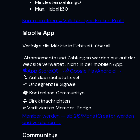
Mindesteinzahlung
0
Max. Hebel
1:30
Konto eröffnen
→
Vollständiges Broker-Profil
Mobile App
Verfolge die Märkte in Echtzeit, überall.
ℹ️
Abonnements und Zahlungen werden nur auf der
Website verwaltet, nicht in der mobilen App.
App Store
iOS →
Google Play
Android →
🚀 Auf das nächste Level
📈 Unbegrenzte Signale
🏘️ Kostenlose Communitys
💬 Direktnachrichten
⭐ Verifiziertes Member-Badge
Member werden — ab 2€/Monat
Creator werden
und verdienen →
Communitys