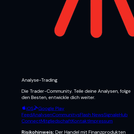
Analyse-Trading
Die Trader-Community. Teile deine Analysen, folge
den Besten, entwickle dich weiter.
iOS
Google Play
Feed
Analysen
Communitys
Flash News
Signale
Hub
Connect
Mitgliedschaft
Kontakt
Impressum
Risikohinweis:
Der Handel mit Finanzprodukten