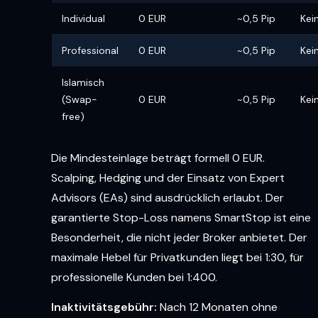
Individual
0 EUR
~0,5 Pip
Kei
Professional
0 EUR
~0,5 Pip
Kei
Islamisch
(Swap-
0 EUR
~0,5 Pip
Kei
free)
Die Mindesteinlage beträgt formell 0 EUR.
Scalping, Hedging und der Einsatz von Expert
Advisors (EAs) sind ausdrücklich erlaubt. Der
garantierte Stop-Loss namens SmartStop ist eine
Besonderheit, die nicht jeder Broker anbietet. Der
maximale Hebel für Privatkunden liegt bei 1:30, für
professionelle Kunden bei 1:400.
Inaktivitätsgebühr:
Nach 12 Monaten ohne