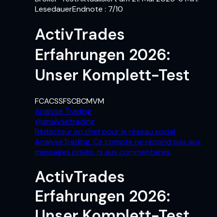
Lesedauer
Endnote
:
7
/10
ActivTrades
Erfahrungen 2026:
Unser Komplett-Test
FCA
CSSF
SCB
CMVM
Analyse Trading
@
analysetrading
Rédacteur en chef pour le réseau social
AnalyseTrading. Ce compte ne répond pas aux
messages privés, ni aux commentaires.
ActivTrades
Erfahrungen 2026:
Unser Komplett-Test