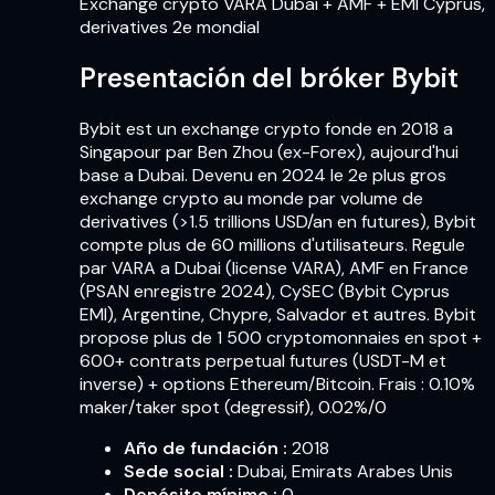
Exchange crypto VARA Dubai + AMF + EMI Cyprus,
derivatives 2e mondial
Presentación del bróker Bybit
Bybit est un exchange crypto fonde en 2018 a
Singapour par Ben Zhou (ex-Forex), aujourd'hui
base a Dubai. Devenu en 2024 le 2e plus gros
exchange crypto au monde par volume de
derivatives (>1.5 trillions USD/an en futures), Bybit
compte plus de 60 millions d'utilisateurs. Regule
par VARA a Dubai (license VARA), AMF en France
(PSAN enregistre 2024), CySEC (Bybit Cyprus
EMI), Argentine, Chypre, Salvador et autres. Bybit
propose plus de 1 500 cryptomonnaies en spot +
600+ contrats perpetual futures (USDT-M et
inverse) + options Ethereum/Bitcoin. Frais : 0.10%
maker/taker spot (degressif), 0.02%/0
Año de fundación
:
2018
Sede social
:
Dubai, Emirats Arabes Unis
Depósito mínimo
:
0