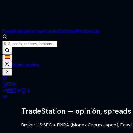
Feed
Análisis
Comunidades
Señales
Membresía
Iniciar sesión
TradeStation
— opinión, spreads
Broker US SEC + FINRA (Monex Group Japan), Easy