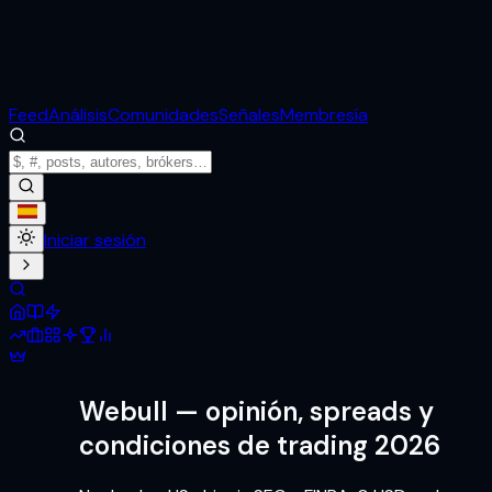
Feed
Análisis
Comunidades
Señales
Membresía
Iniciar sesión
Webull
— opinión, spreads y
condiciones de trading 2026