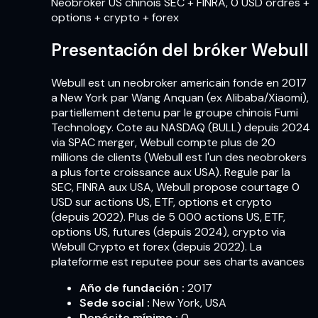
Neobroker US chinois SEC + FINRA, 0 USD ordres +
options + crypto + forex
Presentación del bróker Webull
Webull est un neobroker americain fonde en 2017
a New York par Wang Anquan (ex Alibaba/Xiaomi),
partiellement detenu par le groupe chinois Fumi
Technology. Cote au NASDAQ (BULL) depuis 2024
via SPAC merger, Webull compte plus de 20
millions de clients (Webull est l'un des neobrokers
a plus forte croissance aux USA). Regule par la
SEC, FINRA aux USA, Webull propose courtage 0
USD sur actions US, ETF, options et crypto
(depuis 2022). Plus de 5 000 actions US, ETF,
options US, futures (depuis 2024), crypto via
Webull Crypto et forex (depuis 2022). La
plateforme est reputee pour ses charts avances
Año de fundación
:
2017
Sede social
:
New York, USA
Depósito mínimo
:
0