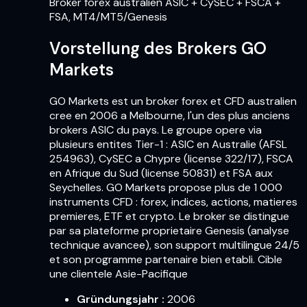
Broker forex australien ASIC + CySEC + FSCA +
FSA, MT4/MT5/Genesis
Vorstellung des Brokers GO
Markets
GO Markets est un broker forex et CFD australien
cree en 2006 a Melbourne, l'un des plus anciens
brokers ASIC du pays. Le groupe opere via
plusieurs entites Tier-1 : ASIC en Australie (AFSL
254963), CySEC a Chypre (license 322/17), FSCA
en Afrique du Sud (license 50831) et FSA aux
Seychelles. GO Markets propose plus de 1 000
instruments CFD : forex, indices, actions, matieres
premieres, ETF et crypto. Le broker se distingue
par sa plateforme proprietaire Genesis (analyse
technique avancee), son support multilingue 24/5
et son programme partenaire bien etabli. Cible
une clientele Asie-Pacifique
Gründungsjahr
:
2006