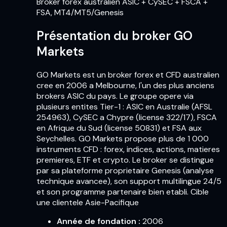
Broker forex australien ASIC + CySEC + FSCA +
FSA, MT4/MT5/Genesis
Présentation du broker GO
Markets
GO Markets est un broker forex et CFD australien
cree en 2006 a Melbourne, l'un des plus anciens
brokers ASIC du pays. Le groupe opere via
plusieurs entites Tier-1 : ASIC en Australie (AFSL
254963), CySEC a Chypre (license 322/17), FSCA
en Afrique du Sud (license 50831) et FSA aux
Seychelles. GO Markets propose plus de 1 000
instruments CFD : forex, indices, actions, matieres
premieres, ETF et crypto. Le broker se distingue
par sa plateforme proprietaire Genesis (analyse
technique avancee), son support multilingue 24/5
et son programme partenaire bien etabli. Cible
une clientele Asie-Pacifique
Année de fondation
:
2006