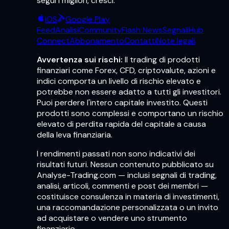
segui i migliori, cresci.
iOS
Google Play
Feed
Analisi
Community
Flash News
Segnali
Hub
Connect
Abbonamento
Contatti
Note legali
Avvertenza sui rischi:
Il trading di prodotti
finanziari come Forex, CFD, criptovalute, azioni e
indici comporta un livello di rischio elevato e
potrebbe non essere adatto a tutti gli investitori.
Puoi perdere l'intero capitale investito. Questi
prodotti sono complessi e comportano un rischio
elevato di perdita rapida del capitale a causa
della leva finanziaria.
I rendimenti passati non sono indicativi dei
risultati futuri. Nessun contenuto pubblicato su
Analyse-Trading.com — inclusi segnali di trading,
analisi, articoli, commenti e post dei membri —
costituisce consulenza in materia di investimenti,
una raccomandazione personalizzata o un invito
ad acquistare o vendere uno strumento
finanziario.