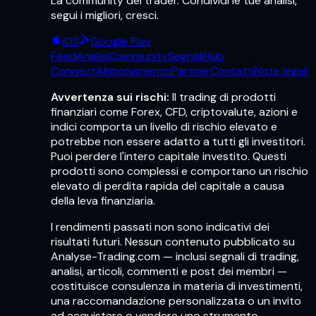
La community dei trader. Condividi le tue analisi,
segui i migliori, cresci.
iOS
Google Play
Feed
Analisi
Community
Segnali
Hub
Connect
Abbonamento
Partner
Contatti
Note legali
Avvertenza sui rischi:
Il trading di prodotti
finanziari come Forex, CFD, criptovalute, azioni e
indici comporta un livello di rischio elevato e
potrebbe non essere adatto a tutti gli investitori.
Puoi perdere l'intero capitale investito. Questi
prodotti sono complessi e comportano un rischio
elevato di perdita rapida del capitale a causa
della leva finanziaria.
I rendimenti passati non sono indicativi dei
risultati futuri. Nessun contenuto pubblicato su
Analyse-Trading.com — inclusi segnali di trading,
analisi, articoli, commenti e post dei membri —
costituisce consulenza in materia di investimenti,
una raccomandazione personalizzata o un invito
ad acquistare o vendere uno strumento