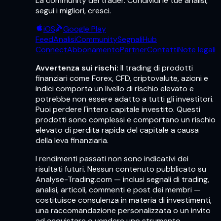
La community dei trader. Condividi le tue analisi,
segui i migliori, cresci.
iOS
Google Play
Feed
Analisi
Community
Segnali
Hub
Connect
Abbonamento
Partner
Contatti
Note legali
Avvertenza sui rischi:
Il trading di prodotti
finanziari come Forex, CFD, criptovalute, azioni e
indici comporta un livello di rischio elevato e
potrebbe non essere adatto a tutti gli investitori.
Puoi perdere l'intero capitale investito. Questi
prodotti sono complessi e comportano un rischio
elevato di perdita rapida del capitale a causa
della leva finanziaria.
I rendimenti passati non sono indicativi dei
risultati futuri. Nessun contenuto pubblicato su
Analyse-Trading.com — inclusi segnali di trading,
analisi, articoli, commenti e post dei membri —
costituisce consulenza in materia di investimenti,
una raccomandazione personalizzata o un invito
ad acquistare o vendere uno strumento