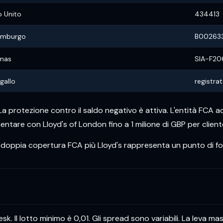
 Unito
434413
emburgo
B00263
mas
SIA-F20
gallo
registra
. La protezione contro il saldo negativo è attiva. L'entità FCA 
ntare con Lloyd's of London fino a 1 milione di GBP per clien
a doppia copertura FCA più Lloyd's rappresenta un punto di fo
 Il lotto minimo è 0,01. Gli spread sono variabili. La leva massim