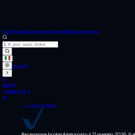
Feed
Analisi
Community
Segnali
Abbonamento
Accedi
← Tutti i broker
Recensione broker
Aggiornato il
21 maggio 2026
·
6
m