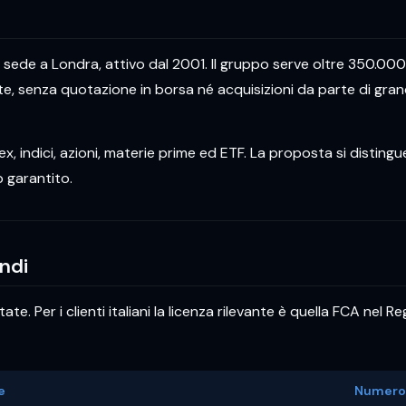
ede a Londra, attivo dal 2001. Il gruppo serve oltre 350.000 c
, senza quotazione in borsa né acquisizioni da parte di grandi gr
x, indici, azioni, materie prime ed ETF. La proposta si disting
 garantito.
ndi
e. Per i clienti italiani la licenza rilevante è quella FCA nel
e
Numero 