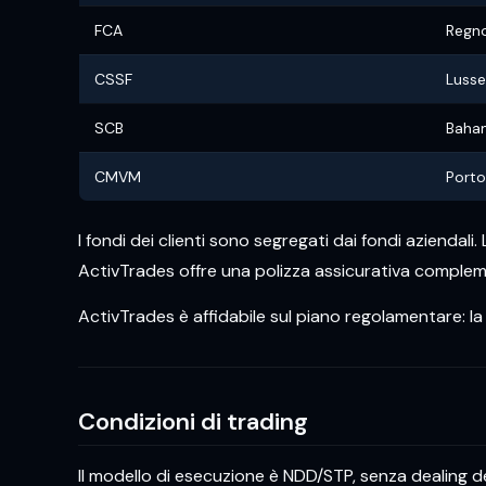
FCA
Regno
CSSF
Luss
SCB
Baha
CMVM
Porto
I fondi dei clienti sono segregati dai fondi aziendali
ActivTrades offre una polizza assicurativa compleme
ActivTrades è affidabile sul piano regolamentare: l
Condizioni di trading
Il modello di esecuzione è NDD/STP, senza dealing desk.