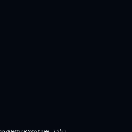
in di lettura
Voto finale
:
7.5
/10