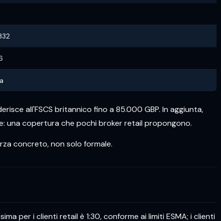
332
6
ta
aderisce all'FSCS britannico fino a 85.000 GBP. In aggiunta,
te: una copertura che pochi broker retail propongono.
rza concreto, non solo formale.
a per i clienti retail è 1:30, conforme ai limiti ESMA; i clienti