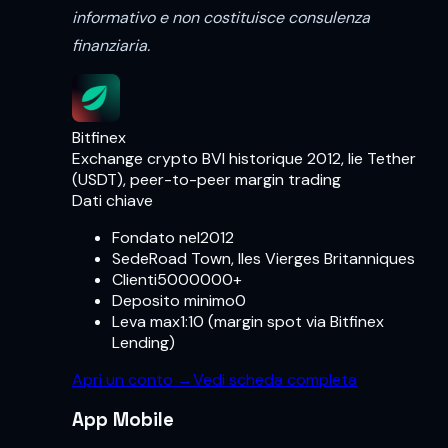
informativo e non costituisce consulenza
finanziaria.
Bitfinex
Exchange crypto BVI historique 2012, lie Tether
(USDT), peer-to-peer margin trading
Dati chiave
Fondato nel
2012
Sede
Road Town, Iles Vierges Britanniques
Clienti
5000000+
Deposito minimo
0
Leva max
1:10 (margin spot via Bitfinex
Lending)
Apri un conto
→
Vedi scheda completa
App Mobile