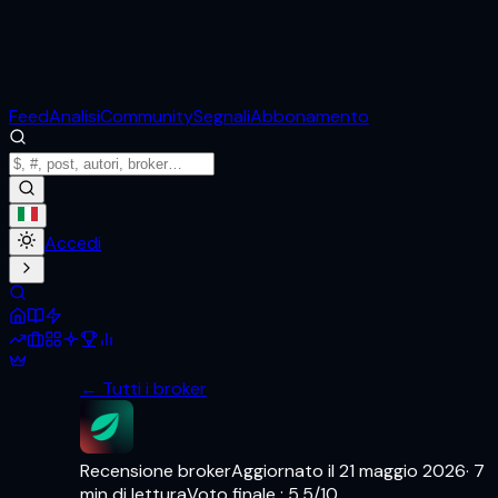
Feed
Analisi
Community
Segnali
Abbonamento
Accedi
← Tutti i broker
Recensione broker
Aggiornato il
21 maggio 2026
·
7
min di lettura
Voto finale
:
5.5
/10