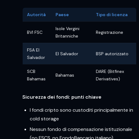
Autorità
Paese
Tipo di licenza
Isole Vergini
BVI FSC
Registrazione
Britanniche
FSA El
El Salvador
BSP autorizzato
Salvador
SCB
DARE (Bitfinex
Bahamas
Bahamas
Derivatives)
Sicurezza dei fondi: punti chiave
I fondi cripto sono custoditi principalmente in
cold storage
Nessun fondo di compensazione istituzionale
(no FSCS, no FondoBancario italiano)