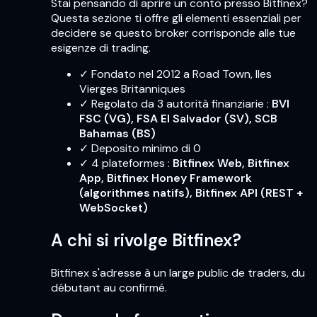
Stai pensando di aprire un conto presso Bitfinex?
Questa sezione ti offre gli elementi essenziali per
decidere se questo broker corrisponde alle tue
esigenze di trading.
✓
Fondato nel 2012 a Road Town, Iles
Vierges Britanniques
✓
Regolato da 3 autorità finanziarie
:
BVI
FSC (VG), FSA El Salvador (SV), SCB
Bahamas (BS)
✓
Deposito minimo di 0
✓
4
plateformes
:
Bitfinex Web, Bitfinex
App, Bitfinex Honey Framework
(algorithmes natifs), Bitfinex API (REST +
WebSocket)
A chi si rivolge Bitfinex?
Bitfinex s'adresse à un large public de traders, du
débutant au confirmé.