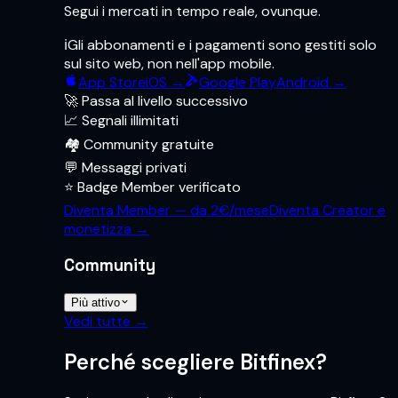
Segui i mercati in tempo reale, ovunque.
ℹ️
Gli abbonamenti e i pagamenti sono gestiti solo
sul sito web, non nell'app mobile.
App Store
iOS →
Google Play
Android →
🚀 Passa al livello successivo
📈 Segnali illimitati
🏘️ Community gratuite
💬 Messaggi privati
⭐ Badge Member verificato
Diventa Member — da 2€/mese
Diventa Creator e
monetizza →
Community
Più attivo
Vedi tutte →
Perché scegliere Bitfinex?