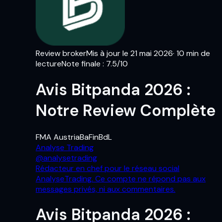
Review broker
Mis à jour le
21 mai 2026
·
10
min de
lecture
Note finale
:
7.5
/10
Avis Bitpanda 2026 :
Notre Review Complète
FMA Austria
BaFin
BdL
Analyse Trading
@
analysetrading
Rédacteur en chef pour le réseau social
AnalyseTrading. Ce compte ne répond pas aux
messages privés, ni aux commentaires.
Avis Bitpanda 2026 :