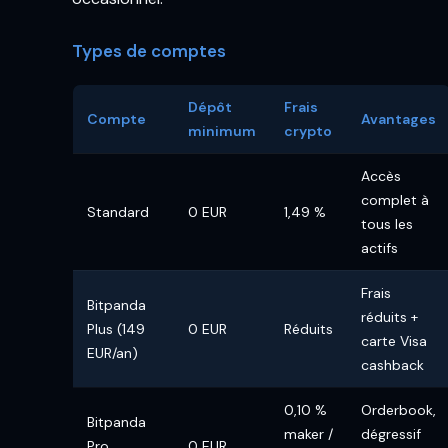
Types de comptes
Dépôt
Frais
Compte
Avantages
minimum
crypto
Accès
complet à
Standard
0 EUR
1,49 %
tous les
actifs
Frais
Bitpanda
réduits +
Plus (149
0 EUR
Réduits
carte Visa
EUR/an)
cashback
0,10 %
Orderbook,
Bitpanda
maker /
dégressif
Pro
0 EUR