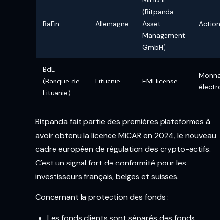
(Bitpanda
BaFin
Allemagne
Asset
Action
Management
GmbH)
BdL
Monna
(Banque de
Lituanie
EMI license
électr
Lituanie)
Bitpanda fait partie des premières plateformes à
avoir obtenu la licence MiCAR en 2024, le nouveau
cadre européen de régulation des crypto-actifs.
C'est un signal fort de conformité pour les
investisseurs français, belges et suisses.
Concernant la protection des fonds :
Les fonds clients sont séparés des fonds