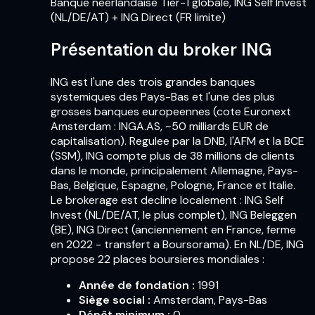
Banque neerlandaise Tier-1 globale, ING Self Invest
(NL/DE/AT) + ING Direct (FR limite)
Présentation du broker ING
ING est l'une des trois grandes banques
systemiques des Pays-Bas et l'une des plus
grosses banques europeennes (cote Euronext
Amsterdam : INGA.AS, ~50 milliards EUR de
capitalisation). Regulee par la DNB, l'AFM et la BCE
(SSM), ING compte plus de 38 millions de clients
dans le monde, principalement Allemagne, Pays-
Bas, Belgique, Espagne, Pologne, France et Italie.
Le brokerage est decline localement : ING Self
Invest (NL/DE/AT, le plus complet), ING Beleggen
(BE), ING Direct (anciennement en France, ferme
en 2022 - transfert a Boursorama). En NL/DE, ING
propose 22 places boursieres mondiales :
Année de fondation
:
1991
Siège social
:
Amsterdam, Pays-Bas
Dépôt minimum
:
0