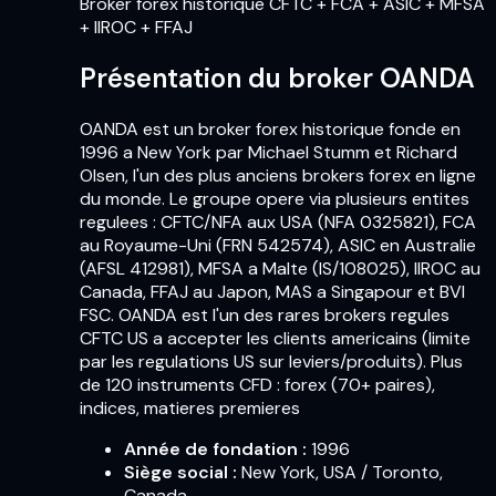
Broker forex historique CFTC + FCA + ASIC + MFSA
+ IIROC + FFAJ
Présentation du broker OANDA
OANDA est un broker forex historique fonde en
1996 a New York par Michael Stumm et Richard
Olsen, l'un des plus anciens brokers forex en ligne
du monde. Le groupe opere via plusieurs entites
regulees : CFTC/NFA aux USA (NFA 0325821), FCA
au Royaume-Uni (FRN 542574), ASIC en Australie
(AFSL 412981), MFSA a Malte (IS/108025), IIROC au
Canada, FFAJ au Japon, MAS a Singapour et BVI
FSC. OANDA est l'un des rares brokers regules
CFTC US a accepter les clients americains (limite
par les regulations US sur leviers/produits). Plus
de 120 instruments CFD : forex (70+ paires),
indices, matieres premieres
Année de fondation
:
1996
Siège social
:
New York, USA / Toronto,
Canada