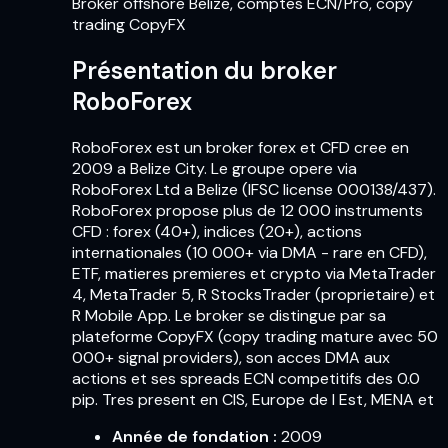
Broker offshore Belize, comptes ECN/Pro, copy
trading CopyFX
Présentation du broker
RoboForex
RoboForex est un broker forex et CFD cree en
2009 a Belize City. Le groupe opere via
RoboForex Ltd a Belize (IFSC license 000138/437).
RoboForex propose plus de 12 000 instruments
CFD : forex (40+), indices (20+), actions
internationales (10 000+ via DMA - rare en CFD),
ETF, matieres premieres et crypto via MetaTrader
4, MetaTrader 5, R StocksTrader (proprietaire) et
R Mobile App. Le broker se distingue par sa
plateforme CopyFX (copy trading mature avec 50
000+ signal providers), son acces DMA aux
actions et ses spreads ECN competitifs des 0.0
pip. Tres present en CIS, Europe de l Est, MENA et
Année de fondation
:
2009