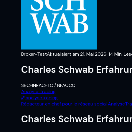
Broker-Test
Aktualisiert am
21. Mai 2026
·
14
Min. Le
Charles Schwab Erfahru
SEC
FINRA
CFTC / NFA
OCC
Analyse Trading
@
analysetrading
Rédacteur en chef pour le réseau social AnalyseTr
Charles Schwab Erfahru