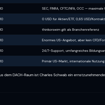
10
SEC, FINRA, CFTC/NFA, OCC — maximale 
10
0 USD für Aktien/ETF, 0,65 USD/Kontrak
10
thinkorswim gilt als Branchenreferenz
10
Enormes US-Angebot, aber kein CFD/Fo
10
24/7-Support, umfangreiches Bildungsa
10
Primär US-Markt, internationale Nutzung
aus dem DACH-Raum ist Charles Schwab ein ernstzunehmender